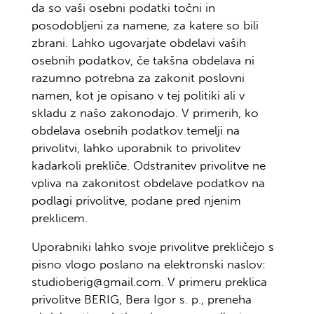
da so vaši osebni podatki točni in
posodobljeni za namene, za katere so bili
zbrani. Lahko ugovarjate obdelavi vaših
osebnih podatkov, če takšna obdelava ni
razumno potrebna za zakonit poslovni
namen, kot je opisano v tej politiki ali v
skladu z našo zakonodajo. V primerih, ko
obdelava osebnih podatkov temelji na
privolitvi, lahko uporabnik to privolitev
kadarkoli prekliče. Odstranitev privolitve ne
vpliva na zakonitost obdelave podatkov na
podlagi privolitve, podane pred njenim
preklicem.
Uporabniki lahko svoje privolitve prekličejo s
pisno vlogo poslano na elektronski naslov:
s
tudioberig@gmail.com
. V primeru preklica
privolitve BERIG, Bera Igor s. p., preneha