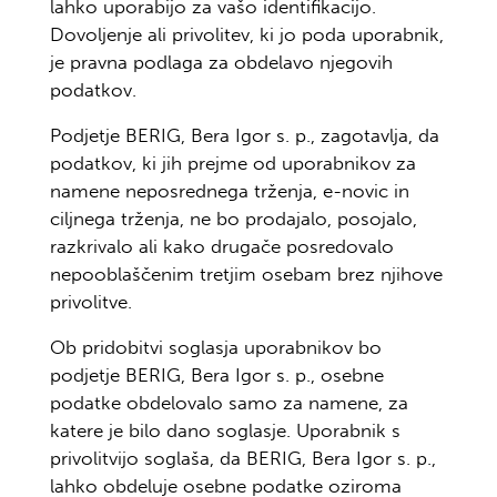
lahko uporabijo za vašo identifikacijo.
Dovoljenje ali privolitev, ki jo poda uporabnik,
je pravna podlaga za obdelavo njegovih
podatkov.
Podjetje BERIG, Bera Igor s. p., zagotavlja, da
podatkov, ki jih prejme od uporabnikov za
namene neposrednega trženja, e-novic in
ciljnega trženja, ne bo prodajalo, posojalo,
razkrivalo ali kako drugače posredovalo
nepooblaščenim tretjim osebam brez njihove
privolitve.
Ob pridobitvi soglasja uporabnikov bo
podjetje BERIG, Bera Igor s. p., osebne
podatke obdelovalo samo za namene, za
katere je bilo dano soglasje. Uporabnik s
privolitvijo soglaša, da BERIG, Bera Igor s. p.,
lahko obdeluje osebne podatke oziroma