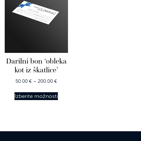
Darilni bon ‘obleka
kot iz škatlice’
Price range: 50.00 € through 200.00 €
50.00
€
–
200.00
€
This product has multiple varian
Izberite možnosti