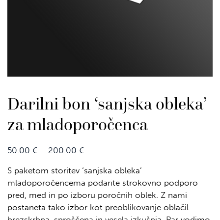
Darilni bon ‘sanjska obleka’
za mladoporočenca
Price range: 50.00 € through 200.
50.00
€
–
200.00
€
S paketom storitev ‘sanjska obleka’
mladoporočencema podarite strokovno podporo
pred, med in po izboru poročnih oblek. Z nami
postaneta tako izbor kot preoblikovanje oblačil
brezskrbna, sproščena in vesela izkušnja. Par vodimo