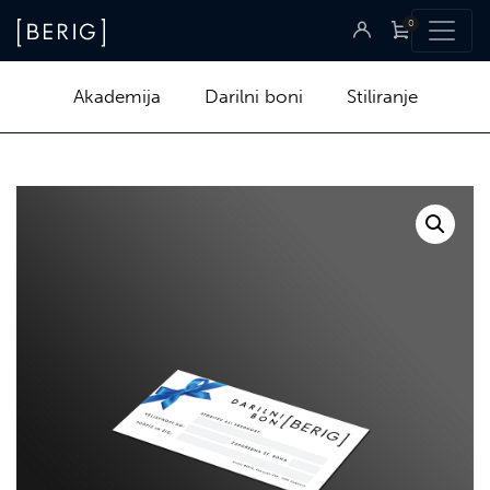
0
Akademija
Darilni boni
Stiliranje