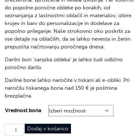
do popolne poročne obleke po korakih, od
seznanjanja z lastnostmi oblačil in materialov, izbire
krojev in barv do personalizacije in dodelave za
popolno prileganje. Naše strokovno oko poskrbi za
vse detajle na oblačilih, da se lahko nevesta in ženin
prepustita načrtovanju poročnega dneva.
Darilni bon ‘sanjska obleka’ je lahko tudi odlično
poročno darilo.
Darilne bone lahko naročite v tiskani ali e-obliki. Pri
naročilu tiskanega bona nad 150 € je poštnina
brezplačna.
Vrednost bona
Darilni bon 'sanjska obleka' za mladoporočenca količin
Dodaj v košarico