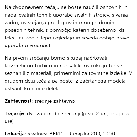
Na dvodnevnem tečaju se boste naučili osnovnih in
nadaljevalnih tehnik uporabe šivalnih strojev, šivanja
zadrg, ustvarjanja preklopov in mnogih drugih
posebnih tehnik, s pomočjo katerih dosežemo, da
tekstilni izdelki lepo izgledajo in seveda dobijo pravo
uporabno vrednost.
Na prvem srečanju bomo skupaj načrtovali
kozmetično torbico in narisali konstrukcijo ter se
seznanili z materiali, primernimi za tovrstne izdelke. V
drugem delu tečaja pa boste iz začrtanega modela
ustvarili končni izdelek.
Zahtevnost
: srednje zahtevno
Trajanje
: dve zaporedni srečanji (prvič 2 uri, drugič 3
ure)
Lokacija
: šivalnica BERIG, Dunajska 209, 1000