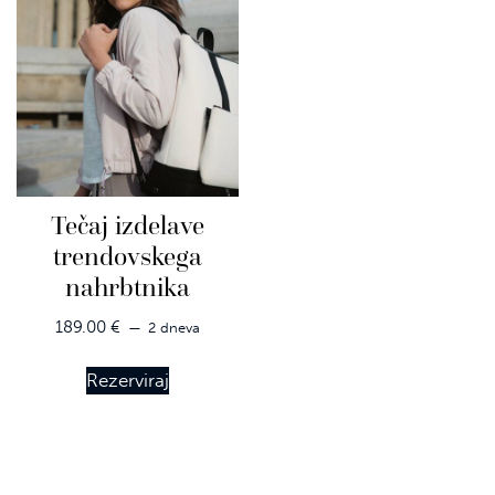
Tečaj izdelave
trendovskega
nahrbtnika
189.00
€
2 dneva
Rezerviraj