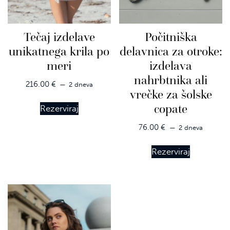
Tečaj izdelave
Počitniška
unikatnega krila po
delavnica za otroke:
meri
izdelava
nahrbtnika ali
216.00
€
2 dneva
vrečke za šolske
copate
Rezerviraj
76.00
€
2 dneva
Rezerviraj