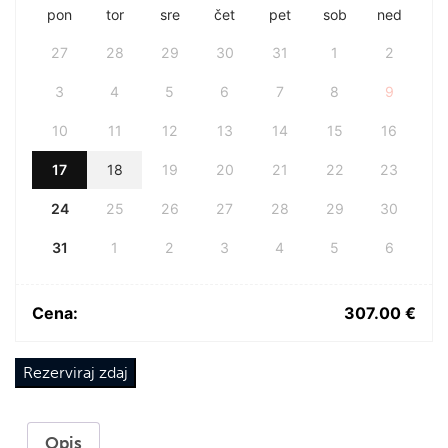
pon
tor
sre
čet
pet
sob
ned
27
28
29
30
31
1
2
3
4
5
6
7
8
9
10
11
12
13
14
15
16
17
18
19
20
21
22
23
24
25
26
27
28
29
30
31
1
2
3
4
5
6
Cena:
307.00
€
Rezerviraj zdaj
Opis