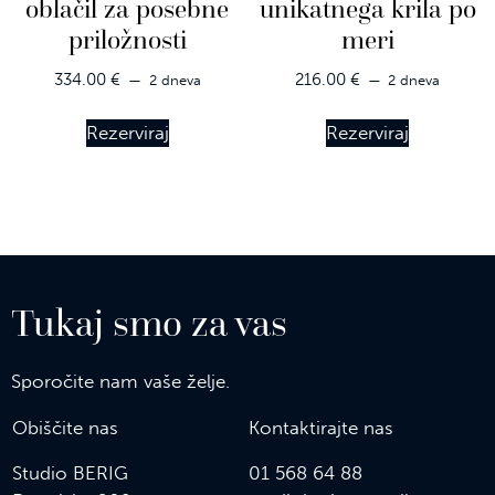
oblačil za posebne
unikatnega krila po
priložnosti
meri
334.00
€
216.00
€
2 dneva
2 dneva
Rezerviraj
Rezerviraj
Tukaj smo za vas
Sporočite nam vaše želje.
Obiščite nas
Kontaktirajte nas
Studio BERIG
01 568 64 88